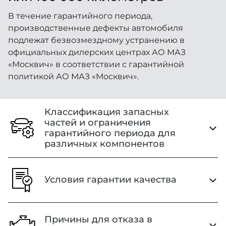
Москвич 6
Политика конфиденциальности
Яркий динамичный седан
В течение гарантийного периода,
от 2 237 000 ₽*
производственные дефекты автомобиля
Кредитные программы
Моторное масло
Правила пользования сайтом
подлежат безвозмездному устранению в
официальных дилерских центрах АО МАЗ
СЕРВИСНЫЕ АКЦИИ
«Москвич» в соответствии с гарантийной
Спецпредложения
Пользовательское соглашение на обработку
Москвич 3 с ручным
политикой АО МАЗ «Москвич».
управлением (РУ)
персональных данных
Кроссовер, создающий равные
АКСЕССУАРЫ
возможности
Калькулятор трейд-ин
Классификация запасных
НОВОСТИ
от 2 069 000 ₽*
частей и ограничения
гарантийного периода для
Страховые программы
различных компонентов
КОНТАКТЫ
Москвич 8
Практичный семиместный
кроссовер
Детали автомобиля
Условия гарантии качества
от 3 125 000 ₽*
Период действия гарантии
3 года или 100 000 километров
Гарантийный период
начинается с момента
Причины для отказа в
Элементы