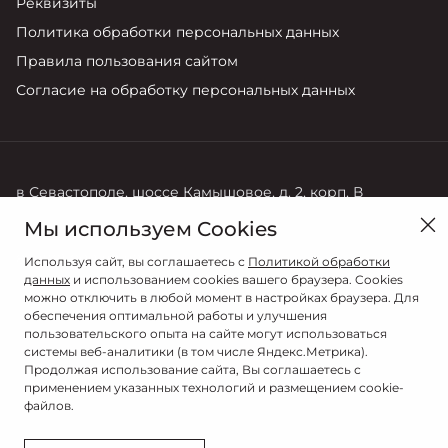
Реквизиты
Негативное ощущение клиента, которое не
Политика обработки персональных данных
связано с дефектами материалов и
Правила пользования сайтом
производства и не влияет на качество и
Согласие на обработку персональных данных
характеристики в эксплуатации.
Пробег автомобиля был изменён и/или не
может быть идентифицирован после замены
или вмешательства в одометр.
в Севастополе, шоссе Камышовое, д. 2, корп. В
Требование покупателя возместить расходы,
Мы используем Cookies
Продажи
связанные с регулярным техническим
8 (978) 800-92-92
обслуживанием, проверочными и
Используя сайт, вы соглашаетесь с
Политикой обработки
данных
и использованием cookies вашего браузера. Cookies
регулировочными работами (такие как
можно отключить в любой момент в настройках браузера. Для
регулировка холостого хода, расхода топлива,
обеспечения оптимальной работы и улучшения
уровня CO, ЭБУ, светового потока, углов
пользовательского опыта на сайте могут использоваться
системы веб-аналитики (в том числе Яндекс.Метрика).
установки колес, балансировка колес и т. д.).
Продолжая использование сайта, Вы соглашаетесь с
применением указанных технологий и размещением cookie-
Требования покупателя возместить
файлов.
нормальный эксплуатационный расход
© 2026
смазочных масел и жидкостей (тормозной,