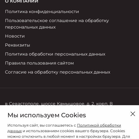
О КОМПАНИИ
Политика конфиденциальности
Пользовательское соглашение на обработку
персональных данных
Новости
Реквизиты
Политика обработки персональных данных
Правила пользования сайтом
Согласие на обработку персональных данных
в Севастополе, шоссе Камышовое, д. 2, корп. В
Мы используем Cookies
Продажи
8 (978) 800-92-92
Используя сайт, вы соглашаетесь с
Политикой обработки
данных
и использованием cookies вашего браузера. Cookies
можно отключить в любой момент в настройках браузера. Для