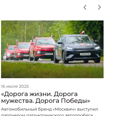
16 июля 2025
2
«Дорога жизни. Дорога
«
мужества. Дорога Победы»
п
о
Автомобильный бренд «Москвич» выступил
А
партнером патриотического автопробега
п