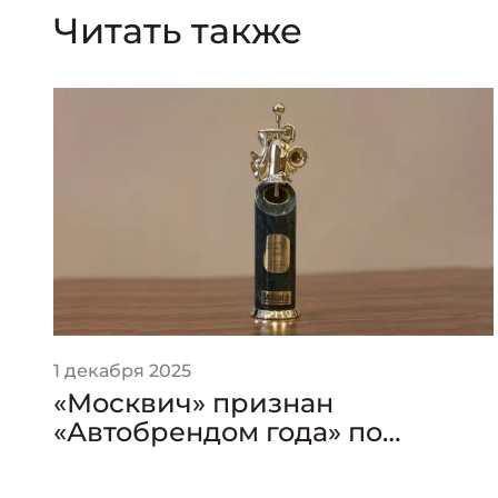
Читать также
1 декабря 2025
«Москвич» признан
«Автобрендом года» по
версии премии «Золотой
Клаксон»