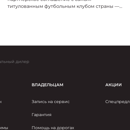
титулованным футбольным клубом страны —
«Спартак-Москва». В сезоне 2025/26 логотип
«Москвича» украсит форму игроков красно-
белых, символизируя союз двух легендарных
брендов, чья история неразрывно связана со
столицей.
льный дилер
ВЛАДЕЛЬЦАМ
АКЦИИ
н
Запись на сервис
Спецпредл
Гарантия
аммы
Помощь на дорогах