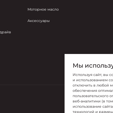
Моторное масло
Аксессуары
-драйв
Мы использу
Используя сайт, вы с
и использованием co
отключить в любой м
обеспечения оптима
пользовательского о
Продажи
веб-аналитики (в то
8 (978) 800
использование сайта
технологий и размещ