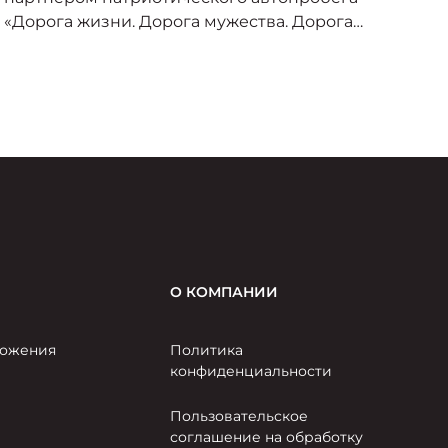
«Дорога жизни. Дорога мужества. Дорога
о
Победы», организованного под эгидой
пр
Министерства транспорта Российской
–
Федерации и приуроченного к торжествам по
случаю 80-летия Великой Победы.
О КОМПАНИИ
ожения
Политика
конфиденциальности
Пользовательское
соглашение на обработку