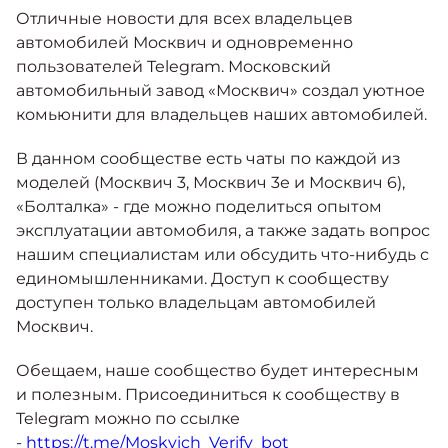
Москвич 6
Политика конфиденциальности
Отличные новости для всех владельцев
Яркий динамичный седан
автомобилей Москвич и одновременно
от 2 237 000 ₽*
пользователей Telegram. Московский
Кредитные программы
Моторное масло
Правила пользования сайтом
автомобильный завод «Москвич» создал уютное
комьюнити для владельцев наших автомобилей.
СЕРВИСНЫЕ АКЦИИ
Спецпредложения
Пользовательское соглашение на обработку
Москвич 3 с ручным
В данном сообществе есть чаты по каждой из
управлением (РУ)
персональных данных
моделей (Москвич 3, Москвич 3е и Москвич 6),
Кроссовер, создающий равные
АКСЕССУАРЫ
возможности
«Болталка» - где можно поделиться опытом
Калькулятор трейд-ин
НОВОСТИ
эксплуатации автомобиля, а также задать вопрос
от 2 069 000 ₽*
нашим специалистам или обсудить что-нибудь с
единомышленниками. Доступ к сообществу
Страховые программы
КОНТАКТЫ
Москвич 8
доступен только владельцам автомобилей
Практичный семиместный
Москвич.
кроссовер
от 3 125 000 ₽*
Обещаем, наше сообщество будет интересным
и полезным. Присоединиться к сообществу в
Telegram можно по ссылке
-
https://t.me/Moskvich_Verify_bot