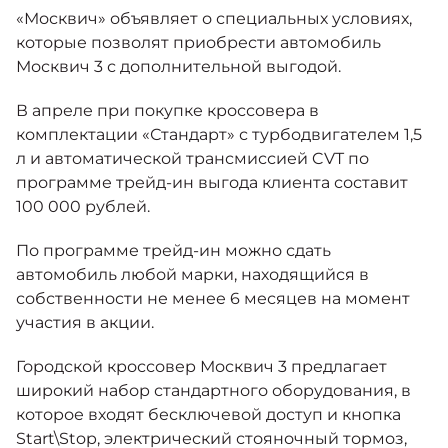
Москвич 6
Политика конфиденциальности
«Москвич» объявляет о специальных условиях,
Яркий динамичный седан
которые позволят приобрести автомобиль
от 2 237 000 ₽*
Москвич 3 с дополнительной выгодой.
Кредитные программы
Моторное масло
Правила пользования сайтом
В апреле при покупке кроссовера в
СЕРВИСНЫЕ АКЦИИ
комплектации «Стандарт» с турбодвигателем 1,5
Спецпредложения
Пользовательское соглашение на обработку
Москвич 3 с ручным
л и автоматической трансмиссией CVT по
управлением (РУ)
персональных данных
программе трейд-ин выгода клиента составит
Кроссовер, создающий равные
АКСЕССУАРЫ
возможности
100 000 рублей.
Калькулятор трейд-ин
НОВОСТИ
от 2 069 000 ₽*
По программе трейд-ин можно сдать
автомобиль любой марки, находящийся в
Страховые программы
КОНТАКТЫ
Москвич 8
собственности не менее 6 месяцев на момент
Практичный семиместный
участия в акции.
кроссовер
от 3 125 000 ₽*
Городской кроссовер Москвич 3 предлагает
широкий набор стандартного оборудования, в
которое входят бесключевой доступ и кнопка
Start\Stop, электрический стояночный тормоз,