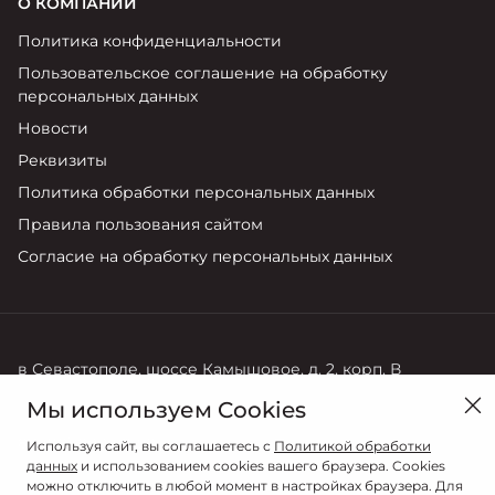
О КОМПАНИИ
Политика конфиденциальности
Пользовательское соглашение на обработку
персональных данных
Новости
Реквизиты
Политика обработки персональных данных
Правила пользования сайтом
Согласие на обработку персональных данных
в Севастополе, шоссе Камышовое, д. 2, корп. В
Мы используем Cookies
Продажи
8 (978) 800-92-92
Используя сайт, вы соглашаетесь с
Политикой обработки
данных
и использованием cookies вашего браузера. Cookies
можно отключить в любой момент в настройках браузера. Для